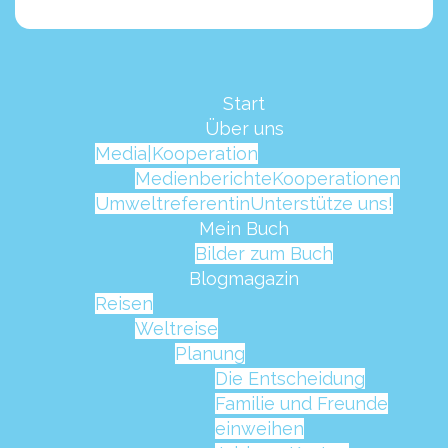
Start
Über uns
Media|Kooperation
Medienberichte
Kooperationen
Umweltreferentin
Unterstütze uns!
Mein Buch
Bilder zum Buch
Blogmagazin
Reisen
Weltreise
Planung
Die Entscheidung
Familie und Freunde
einweihen